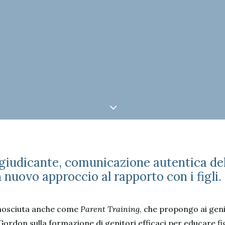
 giudicante, comunicazione autentica del
nuovo approccio al rapporto con i figli.
onosciuta anche come
Parent Training
, che propongo ai geni
don sulla formazione di genitori efficaci per educare figl