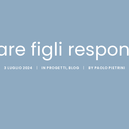
re figli respon
3 LUGLIO 2024
|
IN
PROGETTI
,
BLOG
|
BY
PAOLO PIETRINI