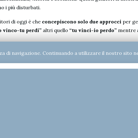
o i più disturbati.
tori di oggi è che
concepiscono solo due approcci
per ges
o vinco-tu perdi”
altri quello
“tu vinci-io perdo”
mentre
za di navigazione. Continuando a utilizzare il nostro sito ne
odo
che possiamo chiamare
“senza perdenti”
che richiede 
e nell’atteggiamento verso i figli. Applicarlo in famiglia r
utto le
tecniche
dell’
ascolto non valutativo
e della
trasp
enza di approfondire (attraverso la consulenza genitoriale)
a ai due metodi vinci-perdi saranno ricompensati ben al di
enitori Efficaci – Educare figli responsabili, La Meridiana, 1997 Mol