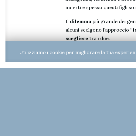
incerti e spesso questi figli son
Il
dilemma
più grande dei geni
alcuni scelgono l’approccio
“i
scegliere
tra i due.
Utilizziamo i cookie per migliorare la tua esperien
Esiste tuttavia un terzo met
genitori un cambiamento radical
genitori acquisiscano innanzit
dei propri sentimenti
.
I genitori che avranno la pazi
senza perdenti come alternativ
aspettative.”
* Lib
eramente tratto da T.Gordon, G