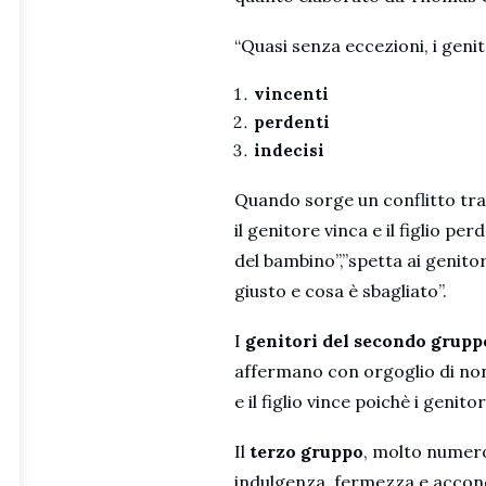
“Quasi senza eccezioni, i geni
vincenti
perdenti
indecisi
Quando sorge un conflitto tr
il genitore vinca e il figlio pe
del bambino”,”spetta ai genitor
giusto e cosa è sbagliato”.
I
genitori del secondo grupp
affermano con orgoglio di non
e il figlio vince poichè i genit
Il
terzo gruppo
, molto numeros
indulgenza, fermezza e accondi