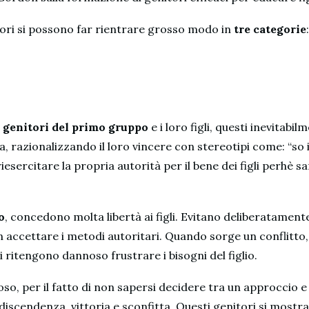
tori si possono far rientrare grosso modo in
tre categorie
:
a
genitori del primo gruppo
e i loro figli, questi inevitabi
rda, razionalizzando il loro vincere con stereotipi come: “so 
iesercitare la propria autorità per il bene dei figli perhè s
o
, concedono molta libertà ai figli. Evitano deliberatament
 accettare i metodi autoritari. Quando sorge un conflitto,
ori ritengono dannoso frustrare i bisogni del figlio.
o, per il fatto di non sapersi decidere tra un approccio e l’
scendenza, vittoria e sconfitta. Questi genitori si mostran