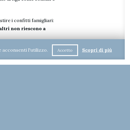
tire i confitti famigliari:
altri non riescono a
 acconsenti l'utilizzo.
alla maggior parte dei
Scopri di più
Accetto
ichiede tempo, e richiede che i
arenza della comunicazione
 e di applicare il metodo
 là delle loro speranze e
fetta 2° ed.