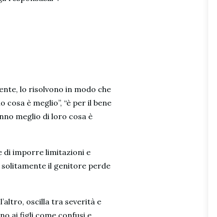
lmente, lo risolvono in modo che
io cosa è meglio”, “è per il bene
anno meglio di loro cosa è
e di imporre limitazioni e
 solitamente il genitore perde
altro, oscilla tra severità e
o ai figli come confusi e