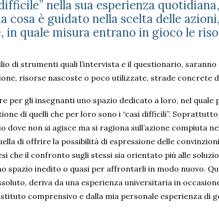
ifficile” nella sua esperienza quotidiana
da cosa è guidato nella scelta delle azioni,
e, in quale misura entrano in gioco le ris
lio di strumenti quali l’intervista e il questionario, saranno
sione, risorse nascoste o poco utilizzate, strade concrete d
are per gli insegnanti uno spazio dedicato a loro, nel qua
one di quelli che per loro sono i “casi difficili”. Soprattutt
zio dove non si agisce ma si ragiona sull’azione compiuta ne
ella di offrire la possibilità di espressione delle convinzioni,
esi che il confronto sugli stessi sia orientato più alle soluzioni
no spazio inedito o quasi per affrontarli in modo nuovo. Qu
oluto, deriva da una esperienza universitaria in occasione 
n istituto comprensivo e dalla mia personale esperienza di g